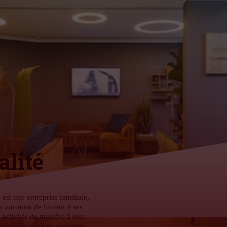
lité
st une entreprise familiale,
r vocation de fournir à ses
s activités de manière à leur
se, réactivité et proximité,