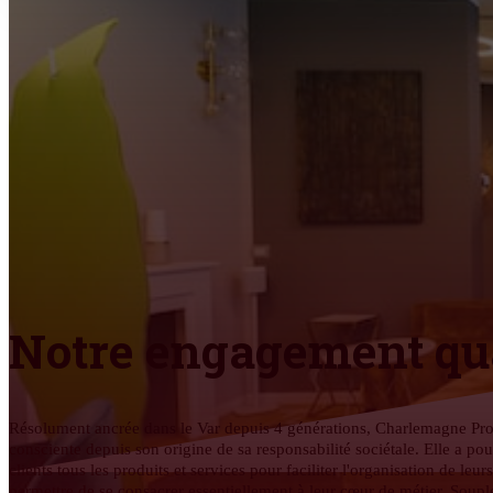
Notre engagement qua
Résolument ancrée dans le Var depuis 4 générations, Charlemagne Pro e
consciente depuis son origine de sa responsabilité sociétale. Elle a pou
clients tous les produits et services pour faciliter l'organisation de leur
permettre de se consacrer essentiellement à leur cœur de métier. Souples