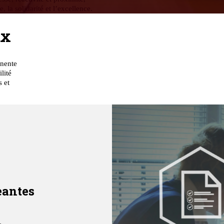
, la solidarité et l’excellence.
ux
anente
lité
s et
eantes