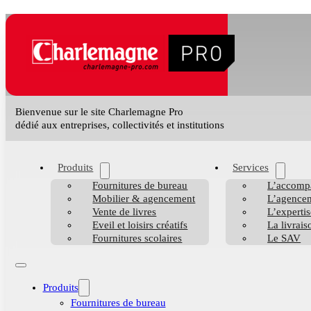
Bienvenue sur le site Charlemagne Pro
dédié aux entreprises, collectivités et institutions
Produits
Services
Fournitures de bureau
L’accomp
Mobilier & agencement
L’agencem
Vente de livres
L’expertis
Eveil et loisirs créatifs
La livrais
Fournitures scolaires
Le SAV
Produits
Fournitures de bureau